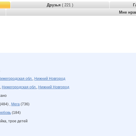
Друзья
( 221 )
Г
Мне нра
а
ижегородская обл.
,
Нижний Новгород
,
Нижегородская обл.
,
Нижний Новгород
зано
(484) ,
Мега
(736)
любовь
(184)
йка, трое детей