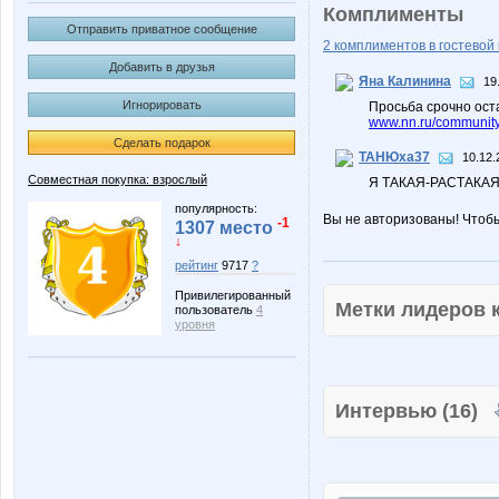
Комплименты
Отправить приватное сообщение
2 комплиментов в гостевой 
Добавить в друзья
Яна Калинина
19
Игнорировать
Просьба срочно ост
www.nn.ru/community
Сделать подарок
ТАНЮха37
10.12.
Совместная покупка: взрослый
Я ТАКАЯ-РАСТАКАЯ
популярность:
Вы не авторизованы! Чтоб
-1
1307 место
↓
рейтинг
9717
?
Привилегированный
Метки лидеров
пользователь
4
уровня
Интервью (16)