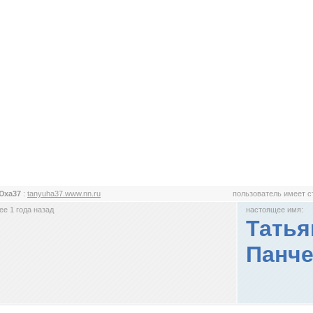
Юха37
:
tanyuha37.www.nn.ru
пользователь имеет 
е 1 года назад
настоящее имя:
Татья
Панч