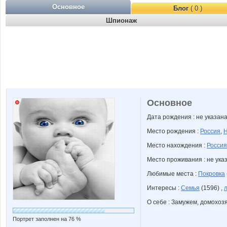
Основное
Блог
( 0 )
Шпионаж
Основное
Дата рождения : не указан
Место рождения :
Россия
,
Н
Место нахождения :
Россия
Место проживания : не ука
Любимые места :
Покровка
Интересы :
Семья
(1596) ,
О себе : Замужем, домохозя
Портрет заполнен на 76 %