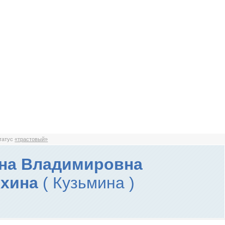
статус
«трастовый»
на Владимировна
ехина
( Кузьмина )