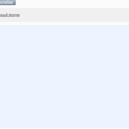
в
клубах
чный форум