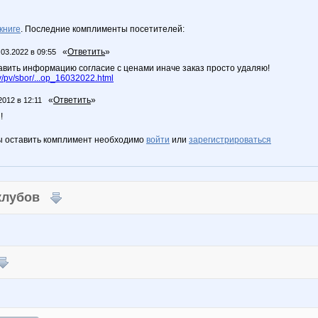
книге
. Последние комплименты посетителей:
«
Ответить
»
.03.2022 в 09:55
авить информацию согласие с ценами иначе заказ просто удаляю!
/pv/sbor/...op_16032022.html
«
Ответить
»
2012 в 12:11
!
ы оставить комплимент необходимо
войти
или
зарегистрироваться
 клубов