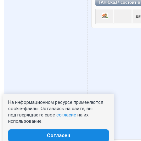
ТАНЮха37 состоит 
Да
На информационном ресурсе применяются
Статистика портрета:
cookie-файлы. Оставаясь на сайте, вы
подтверждаете свое
согласие
на их
сейчас просматривают портрет - 0
использование.
зарегистрированные пользователи
посетившие портрет за 7 дней - 0
Согласен